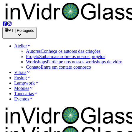
PT | Português
Atelier
Autores
Conheça os autores das criações
Projeto
Saiba mais sobre os nossos projetos
Workshops
Participe nos nossos workshops de vidro
Contato
Entre em contato connosco
Vitrais
Fusing
Lampwork
Mobiles
Tapeçarias
Eventos