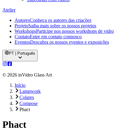
Atelier
Autores
Conheça os autores das criações
Projeto
Saiba mais sobre os nossos projetos
Workshops
Participe nos nossos workshops de vidro
Contato
Entre em contato connosco
Eventos
Descubra os nossos eventos e exposições
PT | Português
©
2026
inVidro Glass Art
Início
Lampwork
Colares
Compose
Phact
Phact