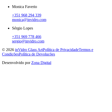
Monica Faverio
+351 968 294 339
monica@invidro.com
Sérgio Lopes
+351 969 778 466
sergio@invidro.com
©
2026
inVidro Glass Art
Política de Privacidade
Termos e
Condições
Política de Devoluções
Desenvolvido por
Zona Digital