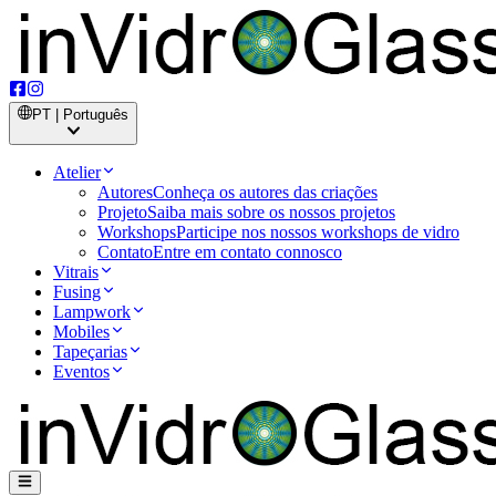
PT | Português
Atelier
Autores
Conheça os autores das criações
Projeto
Saiba mais sobre os nossos projetos
Workshops
Participe nos nossos workshops de vidro
Contato
Entre em contato connosco
Vitrais
Fusing
Lampwork
Mobiles
Tapeçarias
Eventos