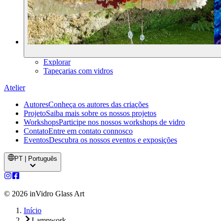
Explorar
Tapeçarias com vidros
Atelier
Autores
Conheça os autores das criações
Projeto
Saiba mais sobre os nossos projetos
Workshops
Participe nos nossos workshops de vidro
Contato
Entre em contato connosco
Eventos
Descubra os nossos eventos e exposições
PT | Português
©
2026
inVidro Glass Art
Início
Lampwork