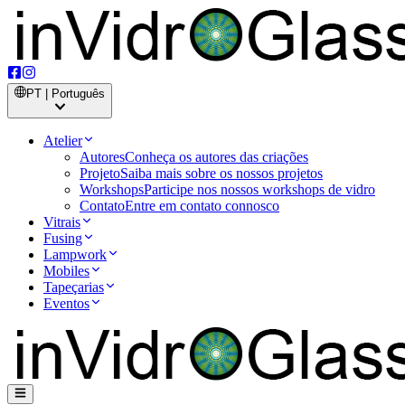
PT | Português
Atelier
Autores
Conheça os autores das criações
Projeto
Saiba mais sobre os nossos projetos
Workshops
Participe nos nossos workshops de vidro
Contato
Entre em contato connosco
Vitrais
Fusing
Lampwork
Mobiles
Tapeçarias
Eventos