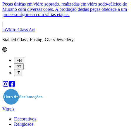
Peças únicas em vidro soprado, realizadas em vidro sodo-cálcico de
Murano com diversas cores. A produção destas peças obedece a um
processo rigoroso com várias etapas.
inVidro Glass Art
Stained Glass, Fusing, Glass Jewellery
EN
PT
IT
Vitrais
Decorativos
Religiosos