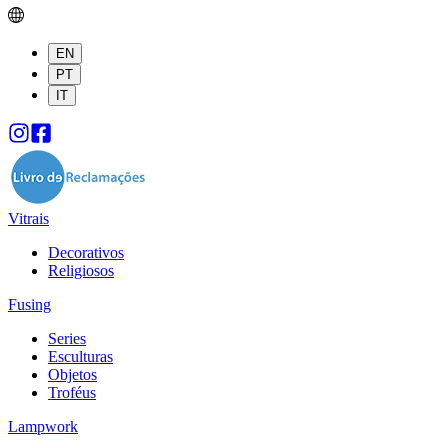
EN
PT
IT
Vitrais
Decorativos
Religiosos
Fusing
Series
Esculturas
Objetos
Troféus
Lampwork