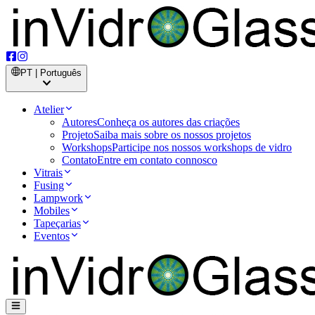
PT | Português
Atelier
Autores
Conheça os autores das criações
Projeto
Saiba mais sobre os nossos projetos
Workshops
Participe nos nossos workshops de vidro
Contato
Entre em contato connosco
Vitrais
Fusing
Lampwork
Mobiles
Tapeçarias
Eventos