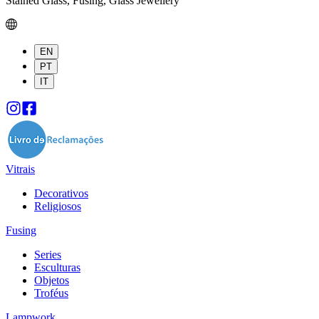
Stained Glass, Fusing, Glass Jewellery
EN
PT
IT
Vitrais
Decorativos
Religiosos
Fusing
Series
Esculturas
Objetos
Troféus
Lampwork