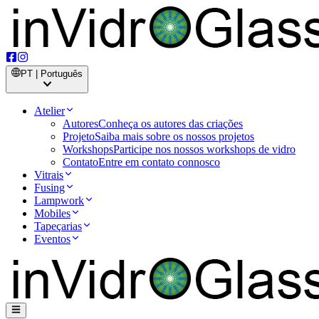
PT | Português
Atelier
Autores
Conheça os autores das criações
Projeto
Saiba mais sobre os nossos projetos
Workshops
Participe nos nossos workshops de vidro
Contato
Entre em contato connosco
Vitrais
Fusing
Lampwork
Mobiles
Tapeçarias
Eventos