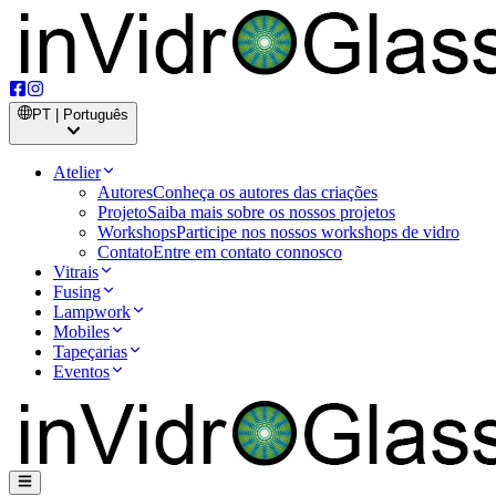
PT | Português
Atelier
Autores
Conheça os autores das criações
Projeto
Saiba mais sobre os nossos projetos
Workshops
Participe nos nossos workshops de vidro
Contato
Entre em contato connosco
Vitrais
Fusing
Lampwork
Mobiles
Tapeçarias
Eventos