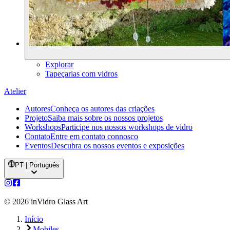
Explorar
Tapeçarias com vidros
Atelier
Autores
Conheça os autores das criações
Projeto
Saiba mais sobre os nossos projetos
Workshops
Participe nos nossos workshops de vidro
Contato
Entre em contato connosco
Eventos
Descubra os nossos eventos e exposições
PT | Português
©
2026
inVidro Glass Art
Início
Mobiles