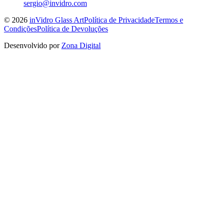
sergio@invidro.com
©
2026
inVidro Glass Art
Política de Privacidade
Termos e
Condições
Política de Devoluções
Desenvolvido por
Zona Digital