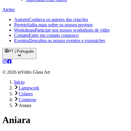
Atelier
Autores
Conheça os autores das criações
Projeto
Saiba mais sobre os nossos projetos
Workshops
Participe nos nossos workshops de vidro
Contato
Entre em contato connosco
Eventos
Descubra os nossos eventos e exposições
PT | Português
©
2026
inVidro Glass Art
Início
Lampwork
Colares
Compose
Aniara
Aniara