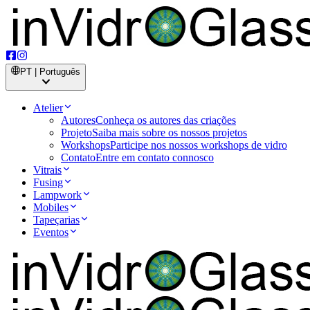
PT | Português
Atelier
Autores
Conheça os autores das criações
Projeto
Saiba mais sobre os nossos projetos
Workshops
Participe nos nossos workshops de vidro
Contato
Entre em contato connosco
Vitrais
Fusing
Lampwork
Mobiles
Tapeçarias
Eventos