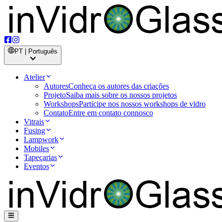
PT | Português
Atelier
Autores
Conheça os autores das criações
Projeto
Saiba mais sobre os nossos projetos
Workshops
Participe nos nossos workshops de vidro
Contato
Entre em contato connosco
Vitrais
Fusing
Lampwork
Mobiles
Tapeçarias
Eventos