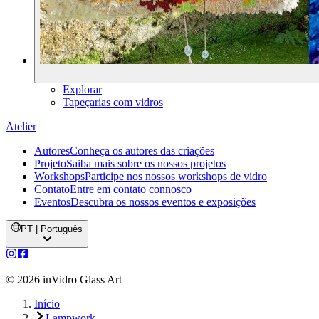
Explorar
Tapeçarias com vidros
Atelier
Autores
Conheça os autores das criações
Projeto
Saiba mais sobre os nossos projetos
Workshops
Participe nos nossos workshops de vidro
Contato
Entre em contato connosco
Eventos
Descubra os nossos eventos e exposições
PT | Português
©
2026
inVidro Glass Art
Início
Lampwork