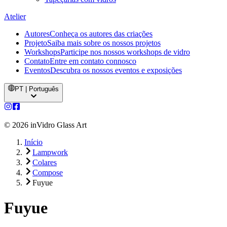
Atelier
Autores
Conheça os autores das criações
Projeto
Saiba mais sobre os nossos projetos
Workshops
Participe nos nossos workshops de vidro
Contato
Entre em contato connosco
Eventos
Descubra os nossos eventos e exposições
PT | Português
©
2026
inVidro Glass Art
Início
Lampwork
Colares
Compose
Fuyue
Fuyue