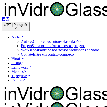
PT | Português
Atelier
Autores
Conheça os autores das criações
Projeto
Saiba mais sobre os nossos projetos
Workshops
Participe nos nossos workshops de vidro
Contato
Entre em contato connosco
Vitrais
Fusing
Lampwork
Mobiles
Tapeçarias
Eventos