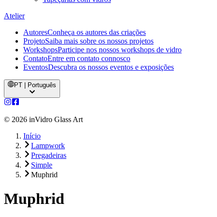
Atelier
Autores
Conheça os autores das criações
Projeto
Saiba mais sobre os nossos projetos
Workshops
Participe nos nossos workshops de vidro
Contato
Entre em contato connosco
Eventos
Descubra os nossos eventos e exposições
PT | Português
©
2026
inVidro Glass Art
Início
Lampwork
Pregadeiras
Simple
Muphrid
Muphrid