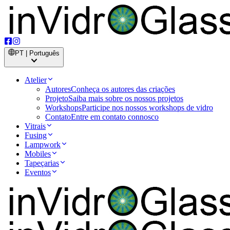
PT | Português
Atelier
Autores
Conheça os autores das criações
Projeto
Saiba mais sobre os nossos projetos
Workshops
Participe nos nossos workshops de vidro
Contato
Entre em contato connosco
Vitrais
Fusing
Lampwork
Mobiles
Tapeçarias
Eventos