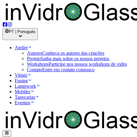
PT | Português
Atelier
Autores
Conheça os autores das criações
Projeto
Saiba mais sobre os nossos projetos
Workshops
Participe nos nossos workshops de vidro
Contato
Entre em contato connosco
Vitrais
Fusing
Lampwork
Mobiles
Tapeçarias
Eventos