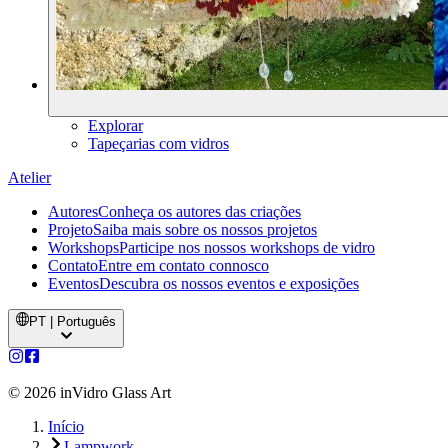
Explorar
Tapeçarias com vidros
Atelier
Autores
Conheça os autores das criações
Projeto
Saiba mais sobre os nossos projetos
Workshops
Participe nos nossos workshops de vidro
Contato
Entre em contato connosco
Eventos
Descubra os nossos eventos e exposições
PT | Português
©
2026
inVidro Glass Art
Início
Lampwork