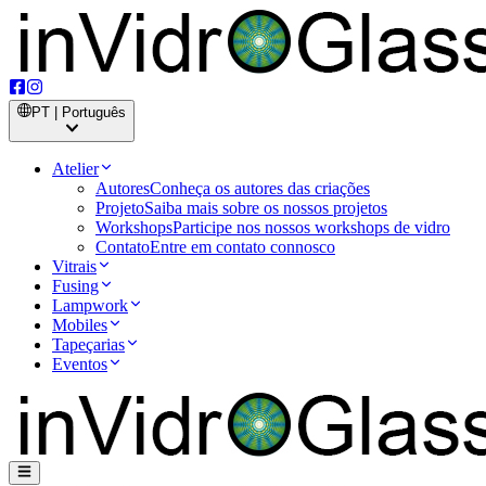
PT | Português
Atelier
Autores
Conheça os autores das criações
Projeto
Saiba mais sobre os nossos projetos
Workshops
Participe nos nossos workshops de vidro
Contato
Entre em contato connosco
Vitrais
Fusing
Lampwork
Mobiles
Tapeçarias
Eventos