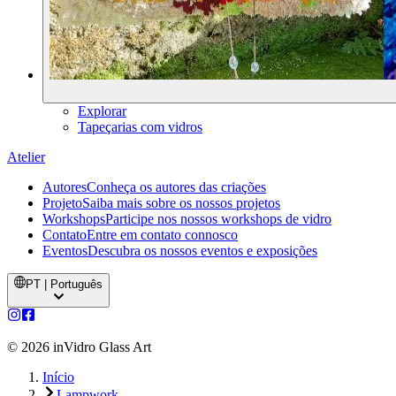
Explorar
Tapeçarias com vidros
Atelier
Autores
Conheça os autores das criações
Projeto
Saiba mais sobre os nossos projetos
Workshops
Participe nos nossos workshops de vidro
Contato
Entre em contato connosco
Eventos
Descubra os nossos eventos e exposições
PT | Português
©
2026
inVidro Glass Art
Início
Lampwork