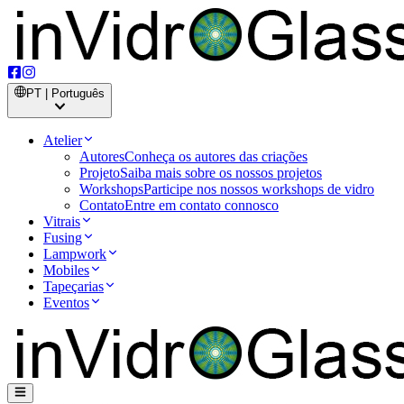
PT | Português
Atelier
Autores
Conheça os autores das criações
Projeto
Saiba mais sobre os nossos projetos
Workshops
Participe nos nossos workshops de vidro
Contato
Entre em contato connosco
Vitrais
Fusing
Lampwork
Mobiles
Tapeçarias
Eventos