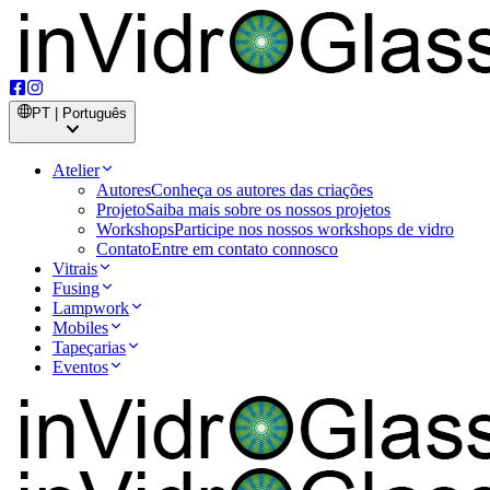
PT | Português
Atelier
Autores
Conheça os autores das criações
Projeto
Saiba mais sobre os nossos projetos
Workshops
Participe nos nossos workshops de vidro
Contato
Entre em contato connosco
Vitrais
Fusing
Lampwork
Mobiles
Tapeçarias
Eventos