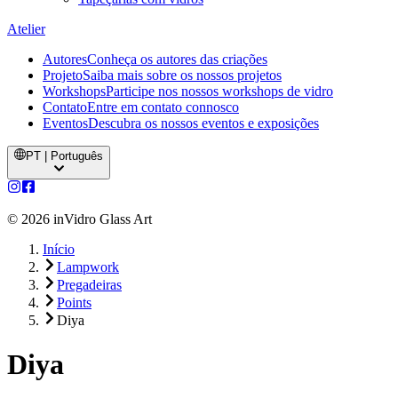
Atelier
Autores
Conheça os autores das criações
Projeto
Saiba mais sobre os nossos projetos
Workshops
Participe nos nossos workshops de vidro
Contato
Entre em contato connosco
Eventos
Descubra os nossos eventos e exposições
PT | Português
©
2026
inVidro Glass Art
Início
Lampwork
Pregadeiras
Points
Diya
Diya