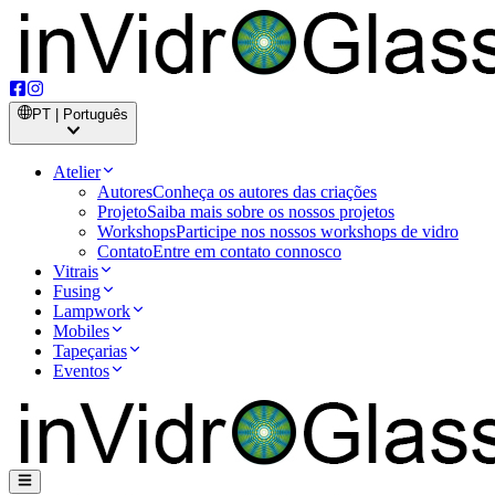
PT | Português
Atelier
Autores
Conheça os autores das criações
Projeto
Saiba mais sobre os nossos projetos
Workshops
Participe nos nossos workshops de vidro
Contato
Entre em contato connosco
Vitrais
Fusing
Lampwork
Mobiles
Tapeçarias
Eventos