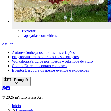
Explorar
Tapeçarias com vidros
Atelier
Autores
Conheça os autores das criações
Projeto
Saiba mais sobre os nossos projetos
Workshops
Participe nos nossos workshops de vidro
Contato
Entre em contato connosco
Eventos
Descubra os nossos eventos e exposições
PT | Português
©
2026
inVidro Glass Art
Início
Lampwork