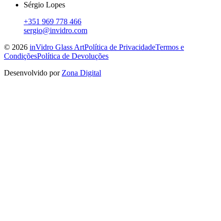
Sérgio Lopes
+351 969 778 466
sergio@invidro.com
©
2026
inVidro Glass Art
Política de Privacidade
Termos e
Condições
Política de Devoluções
Desenvolvido por
Zona Digital