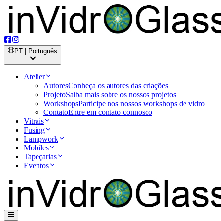
PT | Português
Atelier
Autores
Conheça os autores das criações
Projeto
Saiba mais sobre os nossos projetos
Workshops
Participe nos nossos workshops de vidro
Contato
Entre em contato connosco
Vitrais
Fusing
Lampwork
Mobiles
Tapeçarias
Eventos