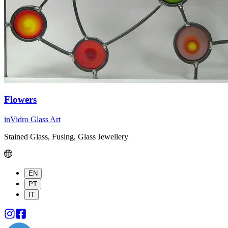
Flowers
inVidro Glass Art
Stained Glass, Fusing, Glass Jewellery
EN
PT
IT