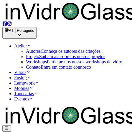
PT | Português
Atelier
Autores
Conheça os autores das criações
Projeto
Saiba mais sobre os nossos projetos
Workshops
Participe nos nossos workshops de vidro
Contato
Entre em contato connosco
Vitrais
Fusing
Lampwork
Mobiles
Tapeçarias
Eventos