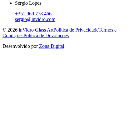
Sérgio Lopes
+351 969 778 466
sergio@invidro.com
©
2026
inVidro Glass Art
Política de Privacidade
Termos e
Condições
Política de Devoluções
Desenvolvido por
Zona Digital