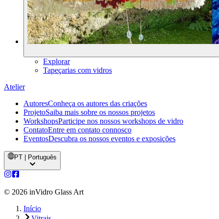
Explorar
Tapeçarias com vidros
Atelier
Autores
Conheça os autores das criações
Projeto
Saiba mais sobre os nossos projetos
Workshops
Participe nos nossos workshops de vidro
Contato
Entre em contato connosco
Eventos
Descubra os nossos eventos e exposições
PT | Português
©
2026
inVidro Glass Art
Início
Vitrais