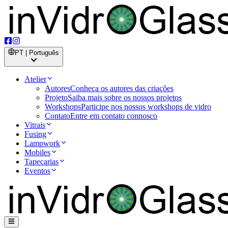
PT | Português
Atelier
Autores
Conheça os autores das criações
Projeto
Saiba mais sobre os nossos projetos
Workshops
Participe nos nossos workshops de vidro
Contato
Entre em contato connosco
Vitrais
Fusing
Lampwork
Mobiles
Tapeçarias
Eventos