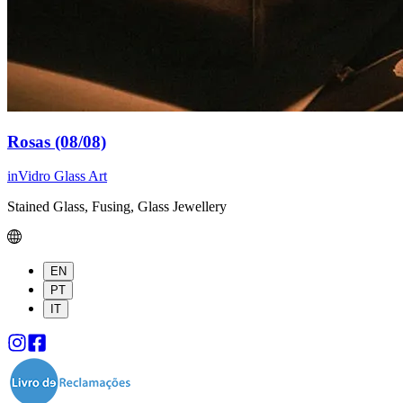
Rosas (08/08)
inVidro Glass Art
Stained Glass, Fusing, Glass Jewellery
EN
PT
IT