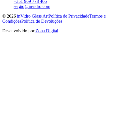
+351 969 778 466
sergio@invidro.com
©
2026
inVidro Glass Art
Política de Privacidade
Termos e
Condições
Política de Devoluções
Desenvolvido por
Zona Digital