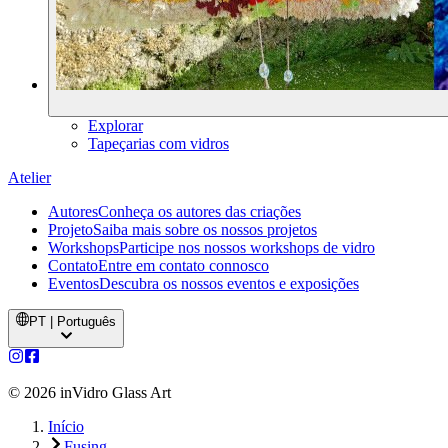
Explorar
Tapeçarias com vidros
Atelier
Autores
Conheça os autores das criações
Projeto
Saiba mais sobre os nossos projetos
Workshops
Participe nos nossos workshops de vidro
Contato
Entre em contato connosco
Eventos
Descubra os nossos eventos e exposições
PT | Português
©
2026
inVidro Glass Art
Início
Fusing