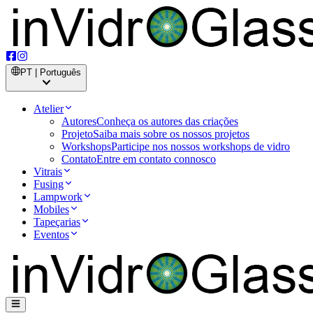
PT | Português
Atelier
Autores
Conheça os autores das criações
Projeto
Saiba mais sobre os nossos projetos
Workshops
Participe nos nossos workshops de vidro
Contato
Entre em contato connosco
Vitrais
Fusing
Lampwork
Mobiles
Tapeçarias
Eventos