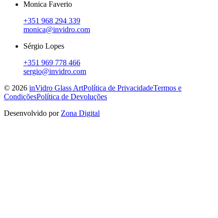
Monica Faverio
+351 968 294 339
monica@invidro.com
Sérgio Lopes
+351 969 778 466
sergio@invidro.com
©
2026
inVidro Glass Art
Política de Privacidade
Termos e
Condições
Política de Devoluções
Desenvolvido por
Zona Digital