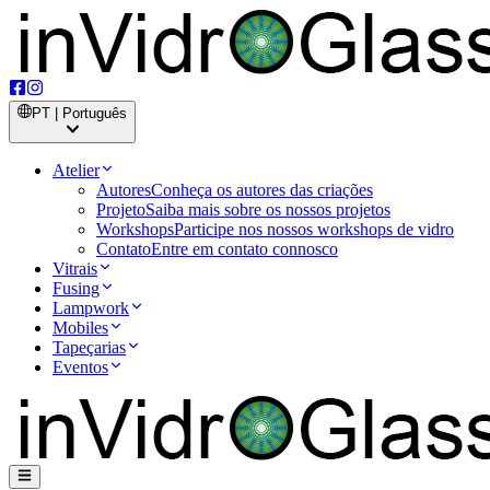
PT | Português
Atelier
Autores
Conheça os autores das criações
Projeto
Saiba mais sobre os nossos projetos
Workshops
Participe nos nossos workshops de vidro
Contato
Entre em contato connosco
Vitrais
Fusing
Lampwork
Mobiles
Tapeçarias
Eventos