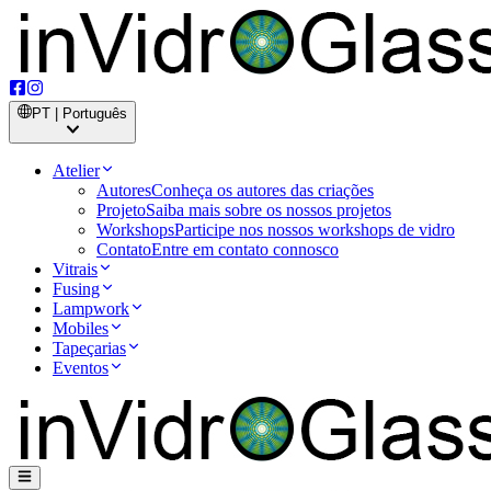
PT | Português
Atelier
Autores
Conheça os autores das criações
Projeto
Saiba mais sobre os nossos projetos
Workshops
Participe nos nossos workshops de vidro
Contato
Entre em contato connosco
Vitrais
Fusing
Lampwork
Mobiles
Tapeçarias
Eventos