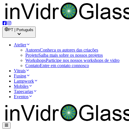
PT | Português
Atelier
Autores
Conheça os autores das criações
Projeto
Saiba mais sobre os nossos projetos
Workshops
Participe nos nossos workshops de vidro
Contato
Entre em contato connosco
Vitrais
Fusing
Lampwork
Mobiles
Tapeçarias
Eventos