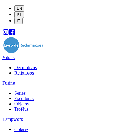
EN
PT
IT
Vitrais
Decorativos
Religiosos
Fusing
Series
Esculturas
Objetos
Troféus
Lampwork
Colares