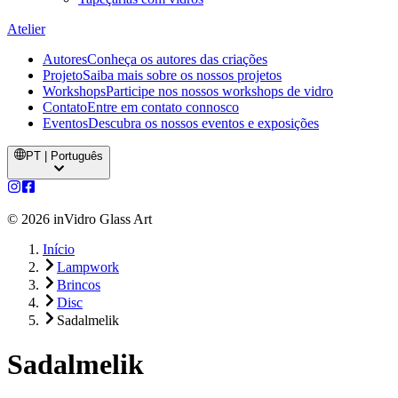
Atelier
Autores
Conheça os autores das criações
Projeto
Saiba mais sobre os nossos projetos
Workshops
Participe nos nossos workshops de vidro
Contato
Entre em contato connosco
Eventos
Descubra os nossos eventos e exposições
PT | Português
©
2026
inVidro Glass Art
Início
Lampwork
Brincos
Disc
Sadalmelik
Sadalmelik