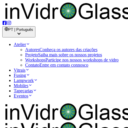
PT | Português
Atelier
Autores
Conheça os autores das criações
Projeto
Saiba mais sobre os nossos projetos
Workshops
Participe nos nossos workshops de vidro
Contato
Entre em contato connosco
Vitrais
Fusing
Lampwork
Mobiles
Tapeçarias
Eventos