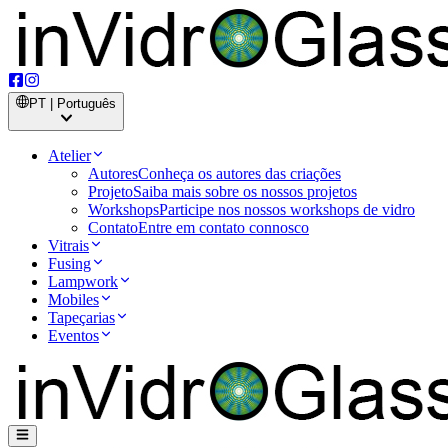
PT | Português
Atelier
Autores
Conheça os autores das criações
Projeto
Saiba mais sobre os nossos projetos
Workshops
Participe nos nossos workshops de vidro
Contato
Entre em contato connosco
Vitrais
Fusing
Lampwork
Mobiles
Tapeçarias
Eventos