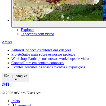
Explorar
Tapeçarias com vidros
Atelier
Autores
Conheça os autores das criações
Projeto
Saiba mais sobre os nossos projetos
Workshops
Participe nos nossos workshops de vidro
Contato
Entre em contato connosco
Eventos
Descubra os nossos eventos e exposições
PT | Português
©
2026
inVidro Glass Art
Início
Lampwork