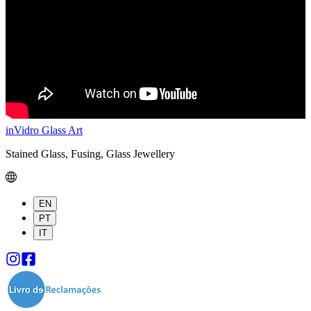
inVidro Glass Art
Stained Glass, Fusing, Glass Jewellery
EN
PT
IT