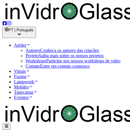
PT | Português
Atelier
Autores
Conheça os autores das criações
Projeto
Saiba mais sobre os nossos projetos
Workshops
Participe nos nossos workshops de vidro
Contato
Entre em contato connosco
Vitrais
Fusing
Lampwork
Mobiles
Tapeçarias
Eventos