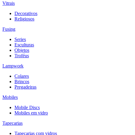
Vitrais
Decorativos
Religiosos
Fusing
Series
Esculturas
Objetos
Troféus
Lampwork
Colares
Brincos
Pregadeiras
Mobiles
Mobile Discs
Mobiles em vidro
Tapeçarias
Tapeçarias com vidros