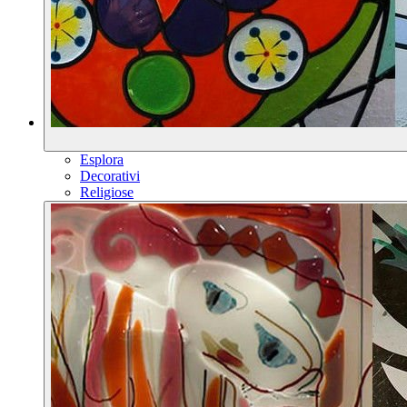
Esplora
Decorativi
Religiose