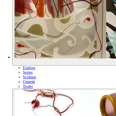
Esplora
Series
Sculture
Oggetti
Trofei