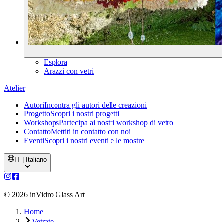
Esplora
Arazzi con vetri
Atelier
Autori
Incontra gli autori delle creazioni
Progetto
Scopri i nostri progetti
Workshops
Partecipa ai nostri workshop di vetro
Contatto
Mettiti in contatto con noi
Eventi
Scopri i nostri eventi e le mostre
IT | Italiano
©
2026
inVidro Glass Art
Home
Vetrate