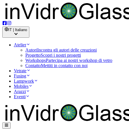
IT | Italiano
Atelier
Autori
Incontra gli autori delle creazioni
Progetto
Scopri i nostri progetti
Workshops
Partecipa ai nostri workshop di vetro
Contatto
Mettiti in contatto con noi
Vetrate
Fusing
Lampwork
Mobiles
Arazzi
Eventi