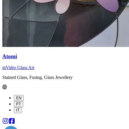
Atomi
inVidro Glass Art
Stained Glass, Fusing, Glass Jewellery
EN
PT
IT