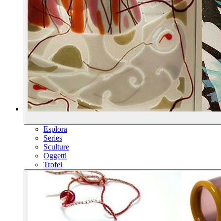
Esplora
Series
Sculture
Oggetti
Trofei