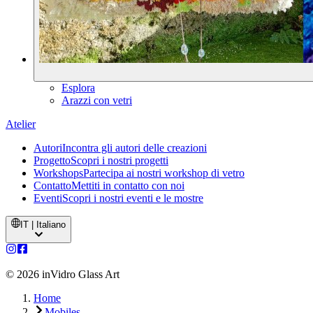
Esplora
Arazzi con vetri
Atelier
Autori
Incontra gli autori delle creazioni
Progetto
Scopri i nostri progetti
Workshops
Partecipa ai nostri workshop di vetro
Contatto
Mettiti in contatto con noi
Eventi
Scopri i nostri eventi e le mostre
IT | Italiano
©
2026
inVidro Glass Art
Home
Mobiles