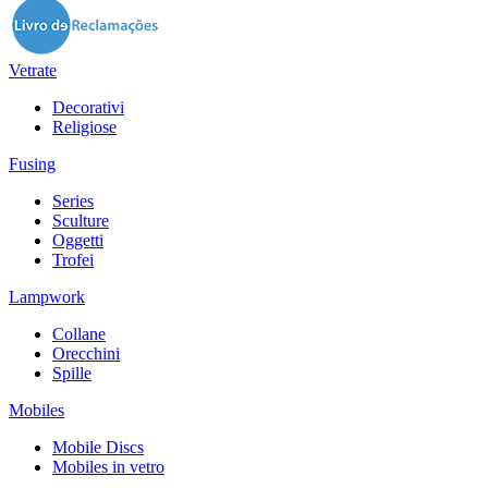
Vetrate
Decorativi
Religiose
Fusing
Series
Sculture
Oggetti
Trofei
Lampwork
Collane
Orecchini
Spille
Mobiles
Mobile Discs
Mobiles in vetro