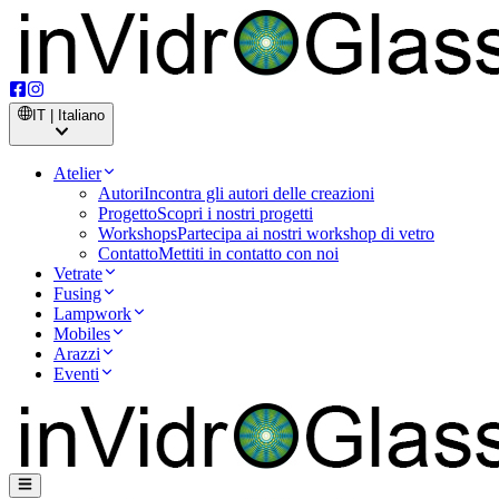
IT | Italiano
Atelier
Autori
Incontra gli autori delle creazioni
Progetto
Scopri i nostri progetti
Workshops
Partecipa ai nostri workshop di vetro
Contatto
Mettiti in contatto con noi
Vetrate
Fusing
Lampwork
Mobiles
Arazzi
Eventi