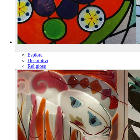
Esplora
Decorativi
Religiose