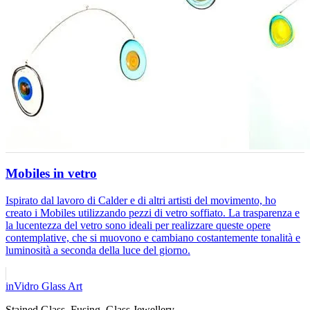
Mobiles in vetro
Ispirato dal lavoro di Calder e di altri artisti del movimento, ho
creato i Mobiles utilizzando pezzi di vetro soffiato. La trasparenza e
la lucentezza del vetro sono ideali per realizzare queste opere
contemplative, che si muovono e cambiano costantemente tonalità e
luminosità a seconda della luce del giorno.
inVidro Glass Art
Stained Glass, Fusing, Glass Jewellery