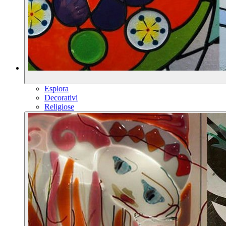
Esplora
Decorativi
Religiose