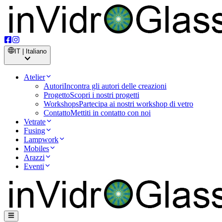
IT | Italiano
Atelier
Autori
Incontra gli autori delle creazioni
Progetto
Scopri i nostri progetti
Workshops
Partecipa ai nostri workshop di vetro
Contatto
Mettiti in contatto con noi
Vetrate
Fusing
Lampwork
Mobiles
Arazzi
Eventi