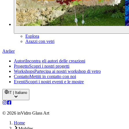
Esplora
Arazzi con vetri
Atelier
Autori
Incontra gli autori delle creazioni
Progetto
Scopri i nostri progetti
Workshops
Partecipa ai nostri workshop di vetro
Contatto
Mettiti in contatto con noi
Eventi
Scopri i nostri eventi e le mostre
IT | Italiano
©
2026
inVidro Glass Art
Home
Mobiles