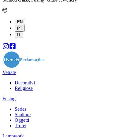
EN
PT
IT
Vetrate
Decorativi
Religiose
Fusing
Series
Sculture
Oggetti
Trofei
Lampwork