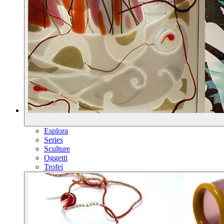
Esplora
Series
Sculture
Oggetti
Trofei