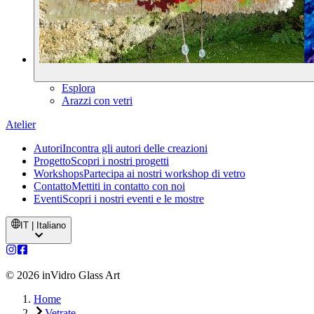
Esplora
Arazzi con vetri
Atelier
Autori
Incontra gli autori delle creazioni
Progetto
Scopri i nostri progetti
Workshops
Partecipa ai nostri workshop di vetro
Contatto
Mettiti in contatto con noi
Eventi
Scopri i nostri eventi e le mostre
IT | Italiano
©
2026
inVidro Glass Art
Home
Vetrate