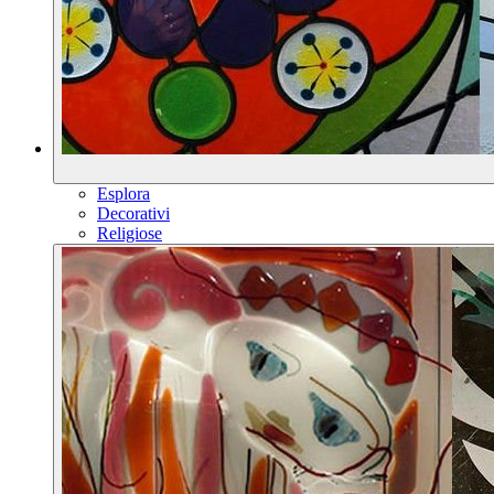
Esplora
Decorativi
Religiose