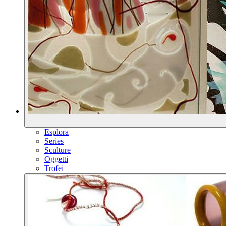
Esplora
Series
Sculture
Oggetti
Trofei