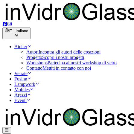
IT | Italiano
Atelier
Autori
Incontra gli autori delle creazioni
Progetto
Scopri i nostri progetti
Workshops
Partecipa ai nostri workshop di vetro
Contatto
Mettiti in contatto con noi
Vetrate
Fusing
Lampwork
Mobiles
Arazzi
Eventi