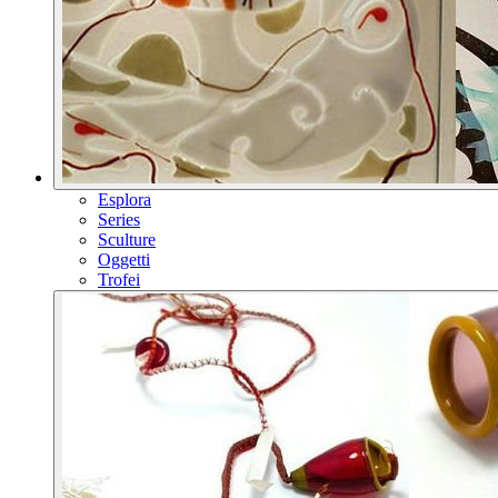
Esplora
Series
Sculture
Oggetti
Trofei