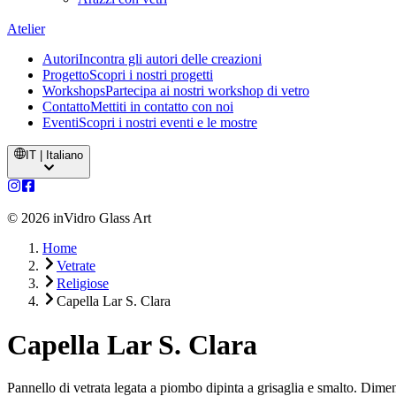
Atelier
Autori
Incontra gli autori delle creazioni
Progetto
Scopri i nostri progetti
Workshops
Partecipa ai nostri workshop di vetro
Contatto
Mettiti in contatto con noi
Eventi
Scopri i nostri eventi e le mostre
IT | Italiano
©
2026
inVidro Glass Art
Home
Vetrate
Religiose
Capella Lar S. Clara
Capella Lar S. Clara
Pannello di vetrata legata a piombo dipinta a grisaglia e smalto. Dim