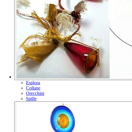
Esplora
Collane
Orecchini
Spille