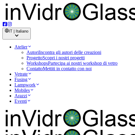
IT | Italiano
Atelier
Autori
Incontra gli autori delle creazioni
Progetto
Scopri i nostri progetti
Workshops
Partecipa ai nostri workshop di vetro
Contatto
Mettiti in contatto con noi
Vetrate
Fusing
Lampwork
Mobiles
Arazzi
Eventi