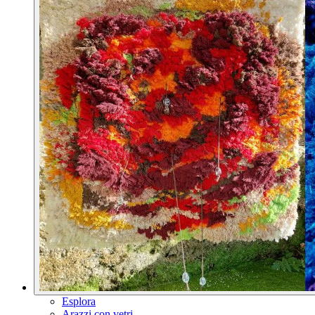
Esplora
Arazzi con vetri