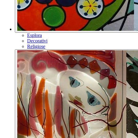
Esplora
Decorativi
Religiose