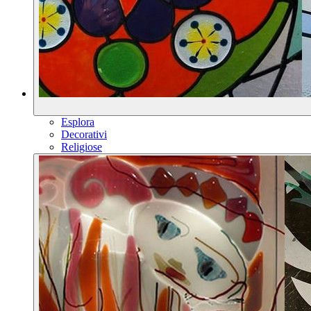
Esplora
Decorativi
Religiose