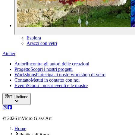
Esplora
Arazzi con vetri
Atelier
Autori
Incontra gli autori delle creazioni
Progetto
Scopri i nostri progetti
Workshops
Partecipa ai nostri workshop di vetro
Contatto
Mettiti in contatto con noi
Eventi
Scopri i nostri eventi e le mostre
IT | Italiano
©
2026
inVidro Glass Art
Home
Politica di Reso