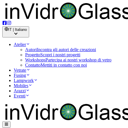
IT | Italiano
Atelier
Autori
Incontra gli autori delle creazioni
Progetto
Scopri i nostri progetti
Workshops
Partecipa ai nostri workshop di vetro
Contatto
Mettiti in contatto con noi
Vetrate
Fusing
Lampwork
Mobiles
Arazzi
Eventi