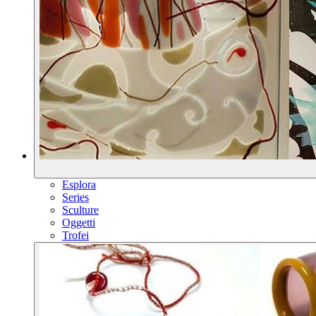
Esplora
Series
Sculture
Oggetti
Trofei