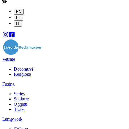
EN
PT
IT
Vetrate
Decorativi
Religiose
Fusing
Series
Sculture
Oggetti
Trofei
Lampwork
Collane