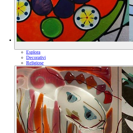
Esplora
Decorativi
Religiose