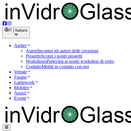
IT | Italiano
Atelier
Autori
Incontra gli autori delle creazioni
Progetto
Scopri i nostri progetti
Workshops
Partecipa ai nostri workshop di vetro
Contatto
Mettiti in contatto con noi
Vetrate
Fusing
Lampwork
Mobiles
Arazzi
Eventi