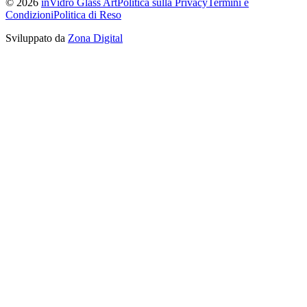
©
2026
inVidro Glass Art
Politica sulla Privacy
Termini e
Condizioni
Politica di Reso
Sviluppato da
Zona Digital