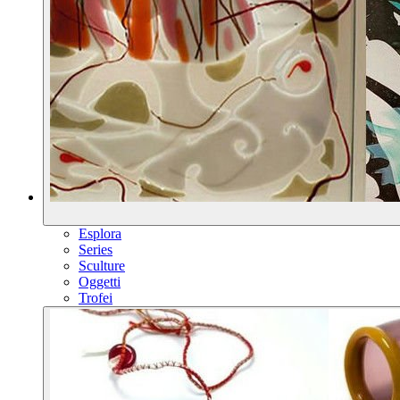
Esplora
Series
Sculture
Oggetti
Trofei