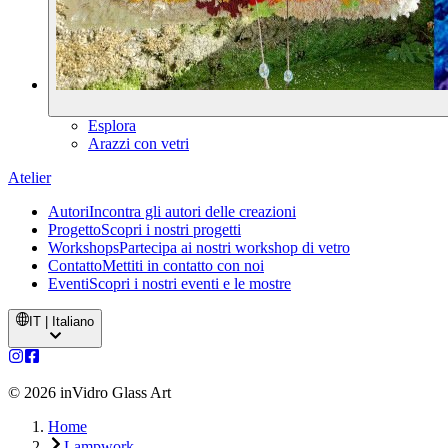
Esplora
Arazzi con vetri
Atelier
Autori
Incontra gli autori delle creazioni
Progetto
Scopri i nostri progetti
Workshops
Partecipa ai nostri workshop di vetro
Contatto
Mettiti in contatto con noi
Eventi
Scopri i nostri eventi e le mostre
IT | Italiano
©
2026
inVidro Glass Art
Home
Lampwork