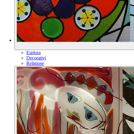
Esplora
Decorativi
Religiose