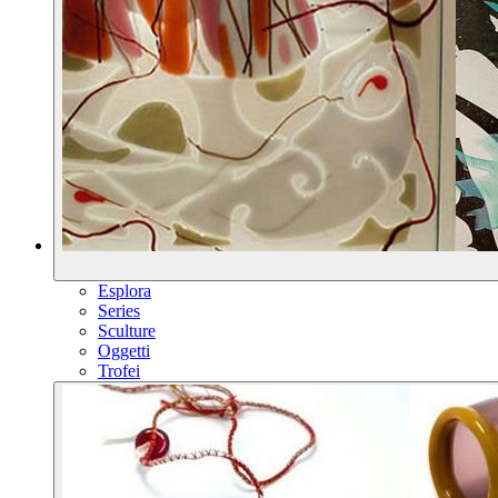
Esplora
Series
Sculture
Oggetti
Trofei