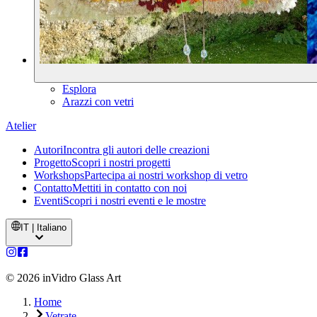
Esplora
Arazzi con vetri
Atelier
Autori
Incontra gli autori delle creazioni
Progetto
Scopri i nostri progetti
Workshops
Partecipa ai nostri workshop di vetro
Contatto
Mettiti in contatto con noi
Eventi
Scopri i nostri eventi e le mostre
IT | Italiano
©
2026
inVidro Glass Art
Home
Vetrate