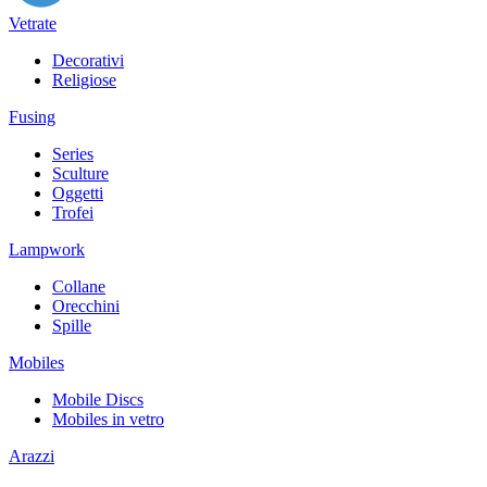
Vetrate
Decorativi
Religiose
Fusing
Series
Sculture
Oggetti
Trofei
Lampwork
Collane
Orecchini
Spille
Mobiles
Mobile Discs
Mobiles in vetro
Arazzi