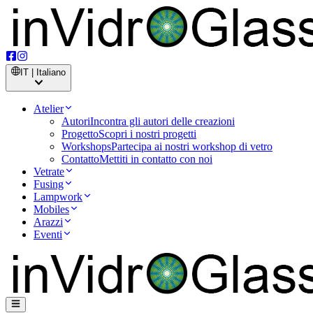
IT | Italiano
Atelier
Autori
Incontra gli autori delle creazioni
Progetto
Scopri i nostri progetti
Workshops
Partecipa ai nostri workshop di vetro
Contatto
Mettiti in contatto con noi
Vetrate
Fusing
Lampwork
Mobiles
Arazzi
Eventi