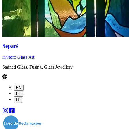
Separé
inVidro Glass Art
Stained Glass, Fusing, Glass Jewellery
EN
PT
IT