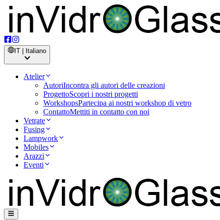
IT | Italiano
Atelier
Autori
Incontra gli autori delle creazioni
Progetto
Scopri i nostri progetti
Workshops
Partecipa ai nostri workshop di vetro
Contatto
Mettiti in contatto con noi
Vetrate
Fusing
Lampwork
Mobiles
Arazzi
Eventi