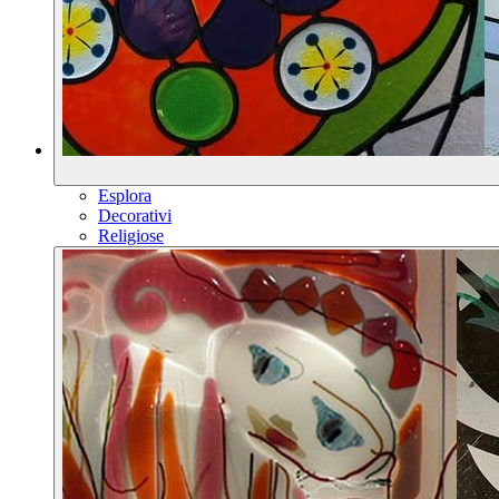
Esplora
Decorativi
Religiose