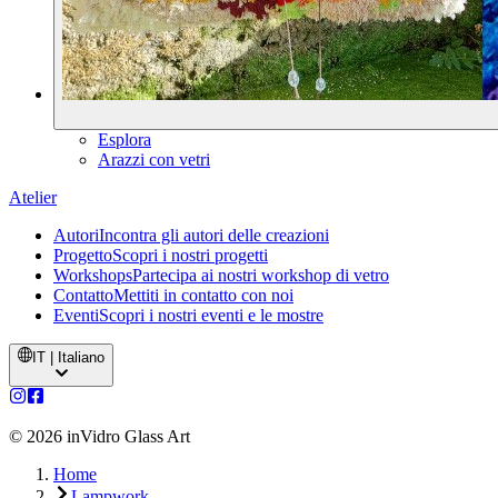
Esplora
Arazzi con vetri
Atelier
Autori
Incontra gli autori delle creazioni
Progetto
Scopri i nostri progetti
Workshops
Partecipa ai nostri workshop di vetro
Contatto
Mettiti in contatto con noi
Eventi
Scopri i nostri eventi e le mostre
IT | Italiano
©
2026
inVidro Glass Art
Home
Lampwork