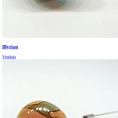
Illyrian
Venduto