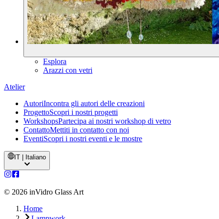
Esplora
Arazzi con vetri
Atelier
Autori
Incontra gli autori delle creazioni
Progetto
Scopri i nostri progetti
Workshops
Partecipa ai nostri workshop di vetro
Contatto
Mettiti in contatto con noi
Eventi
Scopri i nostri eventi e le mostre
IT | Italiano
©
2026
inVidro Glass Art
Home
Lampwork