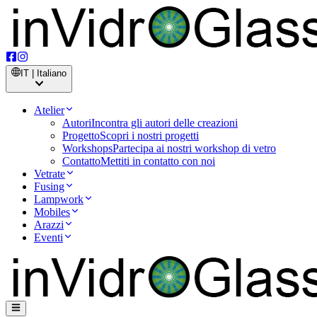
IT | Italiano
Atelier
Autori
Incontra gli autori delle creazioni
Progetto
Scopri i nostri progetti
Workshops
Partecipa ai nostri workshop di vetro
Contatto
Mettiti in contatto con noi
Vetrate
Fusing
Lampwork
Mobiles
Arazzi
Eventi