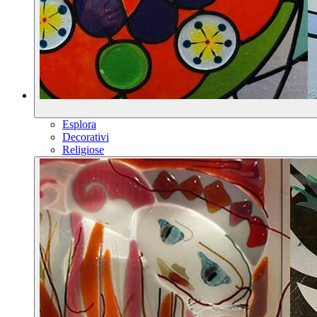
Esplora
Decorativi
Religiose