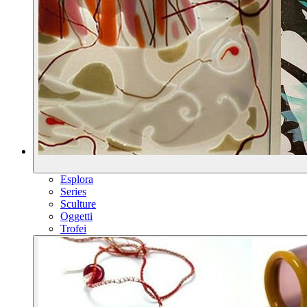
Esplora
Series
Sculture
Oggetti
Trofei