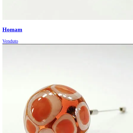
Homam
Venduto