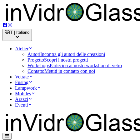
IT | Italiano
Atelier
Autori
Incontra gli autori delle creazioni
Progetto
Scopri i nostri progetti
Workshops
Partecipa ai nostri workshop di vetro
Contatto
Mettiti in contatto con noi
Vetrate
Fusing
Lampwork
Mobiles
Arazzi
Eventi