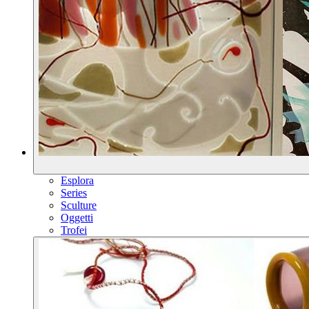
Esplora
Series
Sculture
Oggetti
Trofei