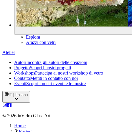
Esplora
Arazzi con vetri
Atelier
Autori
Incontra gli autori delle creazioni
Progetto
Scopri i nostri progetti
Workshops
Partecipa ai nostri workshop di vetro
Contatto
Mettiti in contatto con noi
Eventi
Scopri i nostri eventi e le mostre
IT | Italiano
©
2026
inVidro Glass Art
Home
Fusing