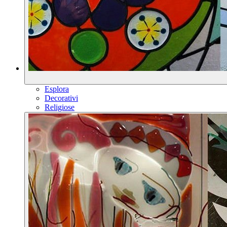
Esplora
Decorativi
Religiose