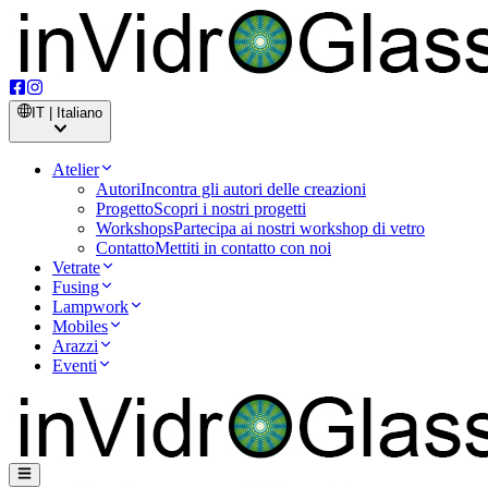
IT | Italiano
Atelier
Autori
Incontra gli autori delle creazioni
Progetto
Scopri i nostri progetti
Workshops
Partecipa ai nostri workshop di vetro
Contatto
Mettiti in contatto con noi
Vetrate
Fusing
Lampwork
Mobiles
Arazzi
Eventi