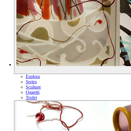
Esplora
Series
Sculture
Oggetti
Trofei