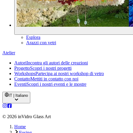
Esplora
Arazzi con vetri
Atelier
Autori
Incontra gli autori delle creazioni
Progetto
Scopri i nostri progetti
Workshops
Partecipa ai nostri workshop di vetro
Contatto
Mettiti in contatto con noi
Eventi
Scopri i nostri eventi e le mostre
IT | Italiano
©
2026
inVidro Glass Art
Home
Fusing