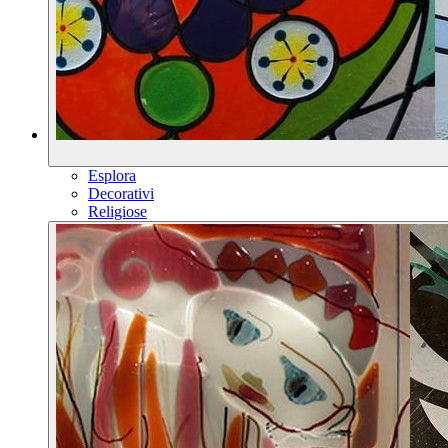
Esplora
Decorativi
Religiose