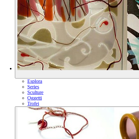
Esplora
Series
Sculture
Oggetti
Trofei