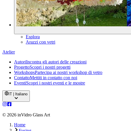
Esplora
Arazzi con vetri
Atelier
Autori
Incontra gli autori delle creazioni
Progetto
Scopri i nostri progetti
Workshops
Partecipa ai nostri workshop di vetro
Contatto
Mettiti in contatto con noi
Eventi
Scopri i nostri eventi e le mostre
IT | Italiano
©
2026
inVidro Glass Art
Home
Fusing