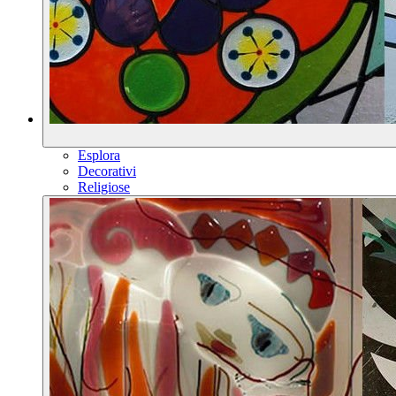
Esplora
Decorativi
Religiose