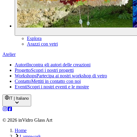
Esplora
Arazzi con vetri
Atelier
Autori
Incontra gli autori delle creazioni
Progetto
Scopri i nostri progetti
Workshops
Partecipa ai nostri workshop di vetro
Contatto
Mettiti in contatto con noi
Eventi
Scopri i nostri eventi e le mostre
IT | Italiano
©
2026
inVidro Glass Art
Home
Lampwork