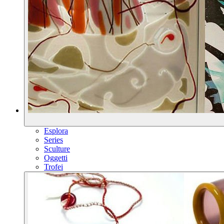
Esplora
Series
Sculture
Oggetti
Trofei