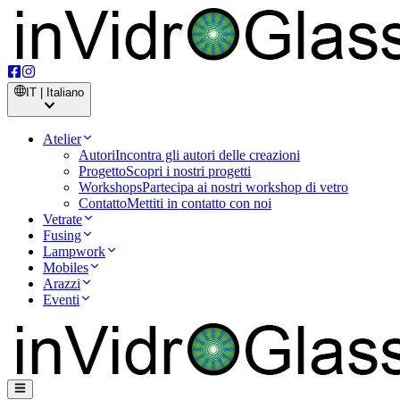
IT | Italiano
Atelier
Autori
Incontra gli autori delle creazioni
Progetto
Scopri i nostri progetti
Workshops
Partecipa ai nostri workshop di vetro
Contatto
Mettiti in contatto con noi
Vetrate
Fusing
Lampwork
Mobiles
Arazzi
Eventi