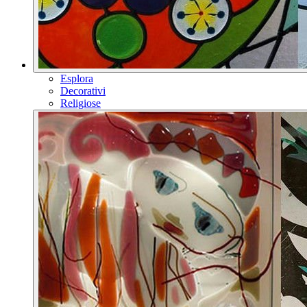
Esplora
Decorativi
Religiose