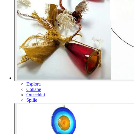
Esplora
Collane
Orecchini
Spille