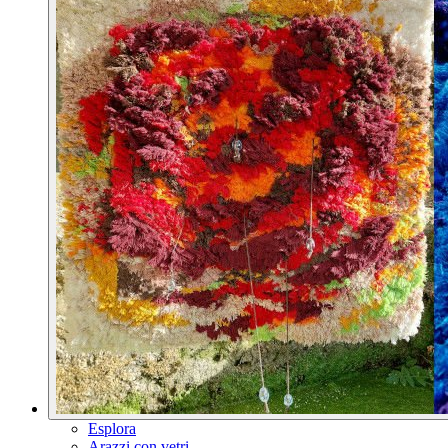
Esplora
Arazzi con vetri