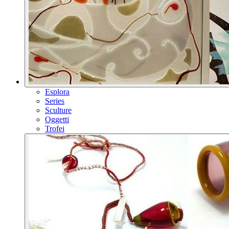
Esplora
Series
Sculture
Oggetti
Trofei