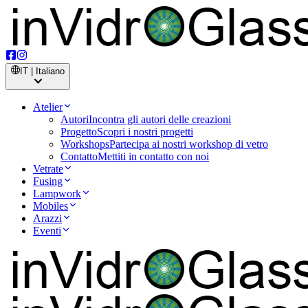
IT | Italiano
Atelier
Autori
Incontra gli autori delle creazioni
Progetto
Scopri i nostri progetti
Workshops
Partecipa ai nostri workshop di vetro
Contatto
Mettiti in contatto con noi
Vetrate
Fusing
Lampwork
Mobiles
Arazzi
Eventi