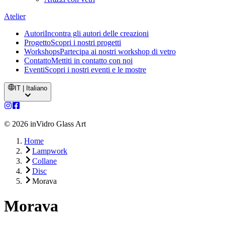
Atelier
Autori
Incontra gli autori delle creazioni
Progetto
Scopri i nostri progetti
Workshops
Partecipa ai nostri workshop di vetro
Contatto
Mettiti in contatto con noi
Eventi
Scopri i nostri eventi e le mostre
IT | Italiano
©
2026
inVidro Glass Art
Home
Lampwork
Collane
Disc
Morava
Morava