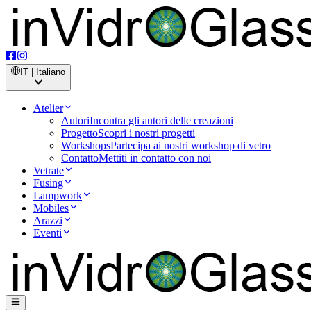
IT | Italiano
Atelier
Autori
Incontra gli autori delle creazioni
Progetto
Scopri i nostri progetti
Workshops
Partecipa ai nostri workshop di vetro
Contatto
Mettiti in contatto con noi
Vetrate
Fusing
Lampwork
Mobiles
Arazzi
Eventi