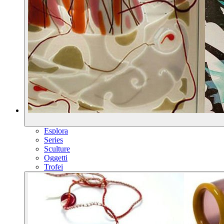
Esplora
Series
Sculture
Oggetti
Trofei