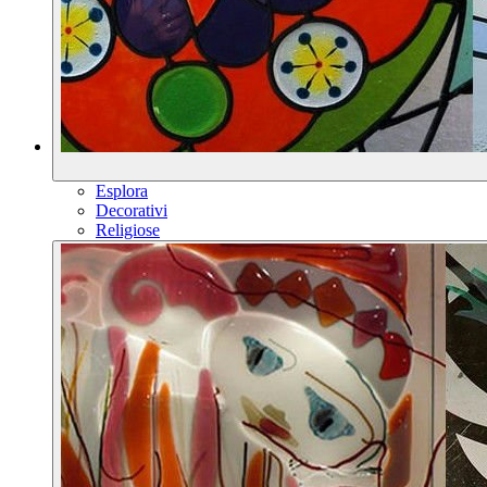
Esplora
Decorativi
Religiose