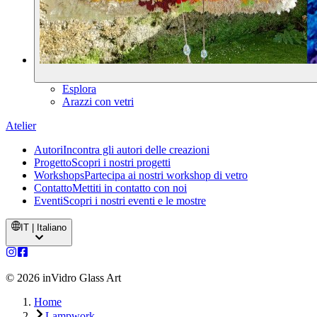
Esplora
Arazzi con vetri
Atelier
Autori
Incontra gli autori delle creazioni
Progetto
Scopri i nostri progetti
Workshops
Partecipa ai nostri workshop di vetro
Contatto
Mettiti in contatto con noi
Eventi
Scopri i nostri eventi e le mostre
IT | Italiano
©
2026
inVidro Glass Art
Home
Lampwork