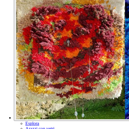
Esplora
Arazzi con vetri