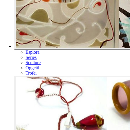
Esplora
Series
Sculture
Oggetti
Trofei