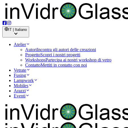
IT | Italiano
Atelier
Autori
Incontra gli autori delle creazioni
Progetto
Scopri i nostri progetti
Workshops
Partecipa ai nostri workshop di vetro
Contatto
Mettiti in contatto con noi
Vetrate
Fusing
Lampwork
Mobiles
Arazzi
Eventi