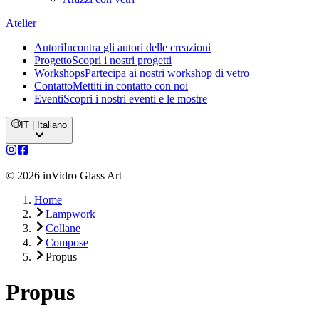
Atelier
Autori
Incontra gli autori delle creazioni
Progetto
Scopri i nostri progetti
Workshops
Partecipa ai nostri workshop di vetro
Contatto
Mettiti in contatto con noi
Eventi
Scopri i nostri eventi e le mostre
IT | Italiano
©
2026
inVidro Glass Art
Home
Lampwork
Collane
Compose
Propus
Propus