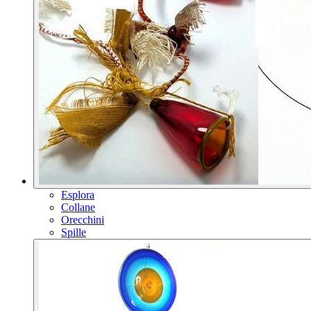
Esplora
Collane
Orecchini
Spille