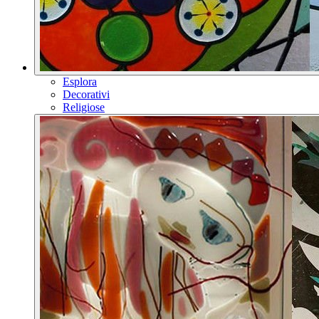
Esplora
Decorativi
Religiose