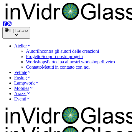
IT | Italiano
Atelier
Autori
Incontra gli autori delle creazioni
Progetto
Scopri i nostri progetti
Workshops
Partecipa ai nostri workshop di vetro
Contatto
Mettiti in contatto con noi
Vetrate
Fusing
Lampwork
Mobiles
Arazzi
Eventi