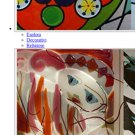
Esplora
Decorativi
Religiose