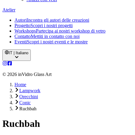
Atelier
Autori
Incontra gli autori delle creazioni
Progetto
Scopri i nostri progetti
Workshops
Partecipa ai nostri workshop di vetro
Contatto
Mettiti in contatto con noi
Eventi
Scopri i nostri eventi e le mostre
IT | Italiano
©
2026
inVidro Glass Art
Home
Lampwork
Orecchini
Conic
Ruchbah
Ruchbah