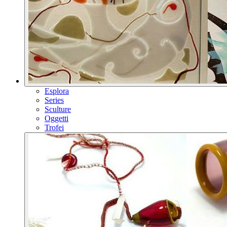
Esplora
Series
Sculture
Oggetti
Trofei