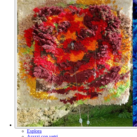
Esplora
Arazzi con vetri