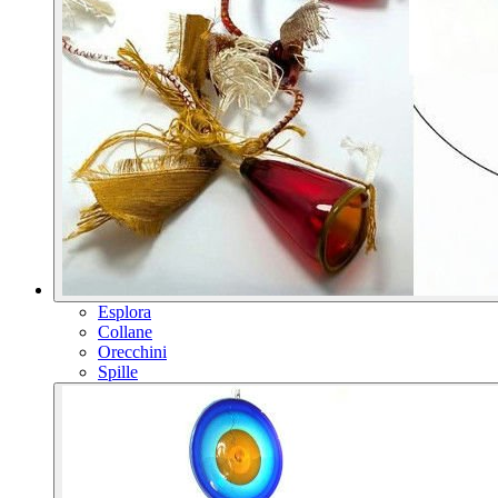
Esplora
Collane
Orecchini
Spille