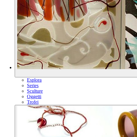
Esplora
Series
Sculture
Oggetti
Trofei