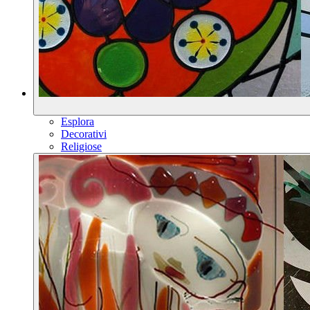
Esplora
Decorativi
Religiose