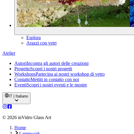
Esplora
Arazzi con vetri
Atelier
Autori
Incontra gli autori delle creazioni
Progetto
Scopri i nostri progetti
Workshops
Partecipa ai nostri workshop di vetro
Contatto
Mettiti in contatto con noi
Eventi
Scopri i nostri eventi e le mostre
IT | Italiano
©
2026
inVidro Glass Art
Home
Lampwork