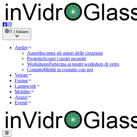
IT | Italiano
Atelier
Autori
Incontra gli autori delle creazioni
Progetto
Scopri i nostri progetti
Workshops
Partecipa ai nostri workshop di vetro
Contatto
Mettiti in contatto con noi
Vetrate
Fusing
Lampwork
Mobiles
Arazzi
Eventi