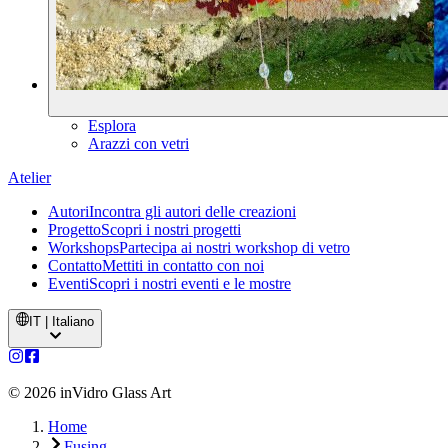
Esplora
Arazzi con vetri
Atelier
Autori
Incontra gli autori delle creazioni
Progetto
Scopri i nostri progetti
Workshops
Partecipa ai nostri workshop di vetro
Contatto
Mettiti in contatto con noi
Eventi
Scopri i nostri eventi e le mostre
IT | Italiano
©
2026
inVidro Glass Art
Home
Fusing