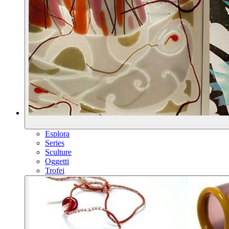
Esplora
Series
Sculture
Oggetti
Trofei