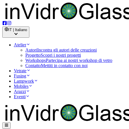
IT | Italiano
Atelier
Autori
Incontra gli autori delle creazioni
Progetto
Scopri i nostri progetti
Workshops
Partecipa ai nostri workshop di vetro
Contatto
Mettiti in contatto con noi
Vetrate
Fusing
Lampwork
Mobiles
Arazzi
Eventi