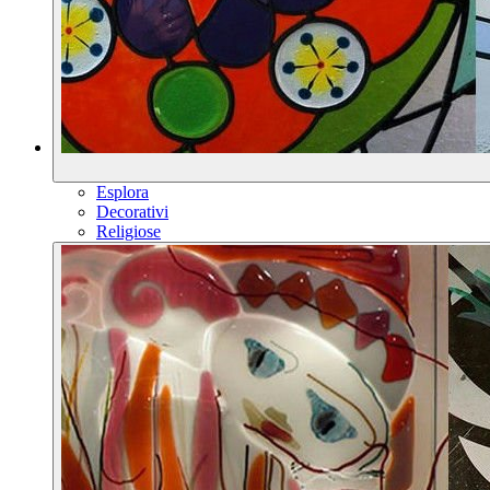
Esplora
Decorativi
Religiose