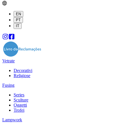
EN
PT
IT
Vetrate
Decorativi
Religiose
Fusing
Series
Sculture
Oggetti
Trofei
Lampwork