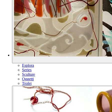
Esplora
Series
Sculture
Oggetti
Trofei