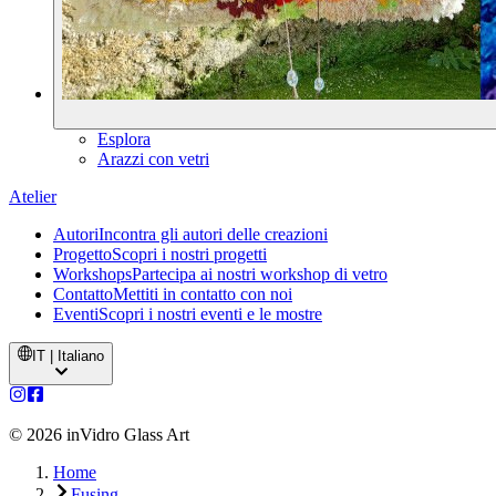
Esplora
Arazzi con vetri
Atelier
Autori
Incontra gli autori delle creazioni
Progetto
Scopri i nostri progetti
Workshops
Partecipa ai nostri workshop di vetro
Contatto
Mettiti in contatto con noi
Eventi
Scopri i nostri eventi e le mostre
IT | Italiano
©
2026
inVidro Glass Art
Home
Fusing