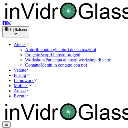
IT | Italiano
Atelier
Autori
Incontra gli autori delle creazioni
Progetto
Scopri i nostri progetti
Workshops
Partecipa ai nostri workshop di vetro
Contatto
Mettiti in contatto con noi
Vetrate
Fusing
Lampwork
Mobiles
Arazzi
Eventi