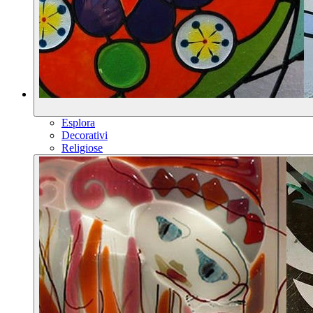
Esplora
Decorativi
Religiose