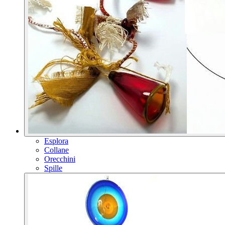
Esplora
Collane
Orecchini
Spille