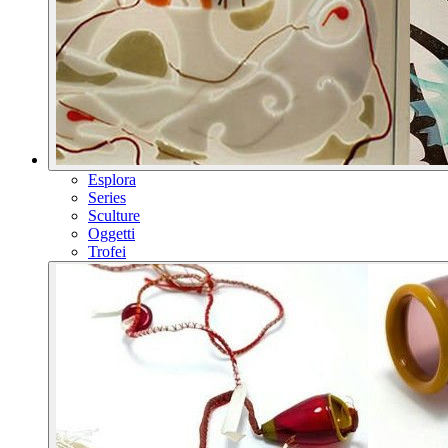
Esplora
Series
Sculture
Oggetti
Trofei