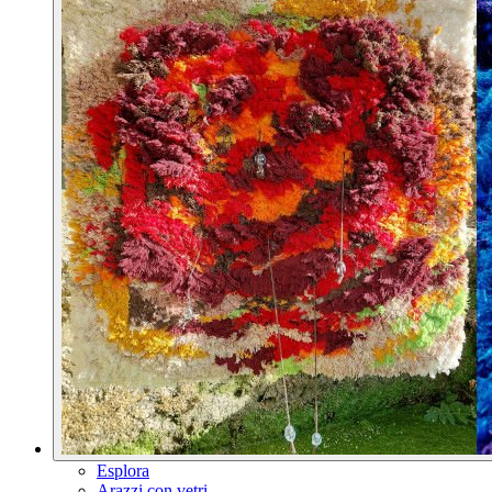
Esplora
Arazzi con vetri