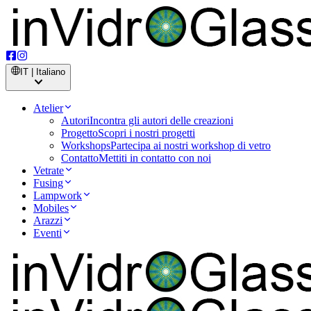
IT | Italiano
Atelier
Autori
Incontra gli autori delle creazioni
Progetto
Scopri i nostri progetti
Workshops
Partecipa ai nostri workshop di vetro
Contatto
Mettiti in contatto con noi
Vetrate
Fusing
Lampwork
Mobiles
Arazzi
Eventi