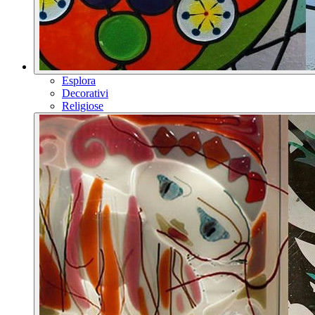
Esplora
Decorativi
Religiose