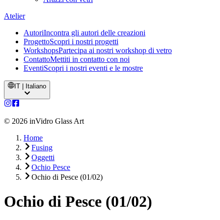
Atelier
Autori
Incontra gli autori delle creazioni
Progetto
Scopri i nostri progetti
Workshops
Partecipa ai nostri workshop di vetro
Contatto
Mettiti in contatto con noi
Eventi
Scopri i nostri eventi e le mostre
IT | Italiano
©
2026
inVidro Glass Art
Home
Fusing
Oggetti
Ochio Pesce
Ochio di Pesce (01/02)
Ochio di Pesce (01/02)