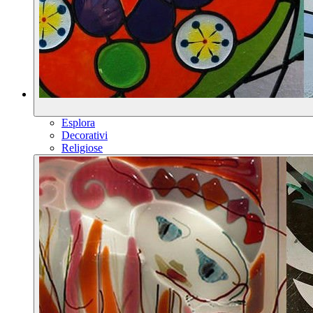
Esplora
Decorativi
Religiose