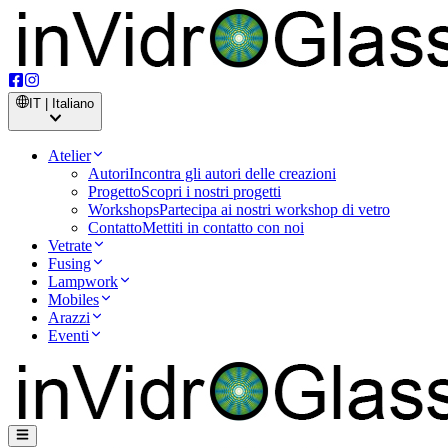
IT | Italiano
Atelier
Autori
Incontra gli autori delle creazioni
Progetto
Scopri i nostri progetti
Workshops
Partecipa ai nostri workshop di vetro
Contatto
Mettiti in contatto con noi
Vetrate
Fusing
Lampwork
Mobiles
Arazzi
Eventi