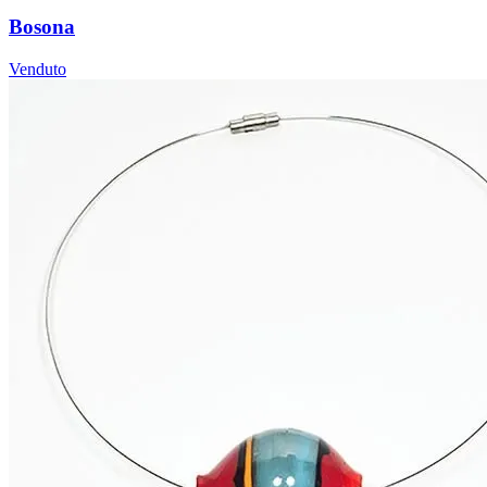
Bosona
Venduto