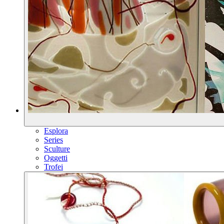
Esplora
Series
Sculture
Oggetti
Trofei