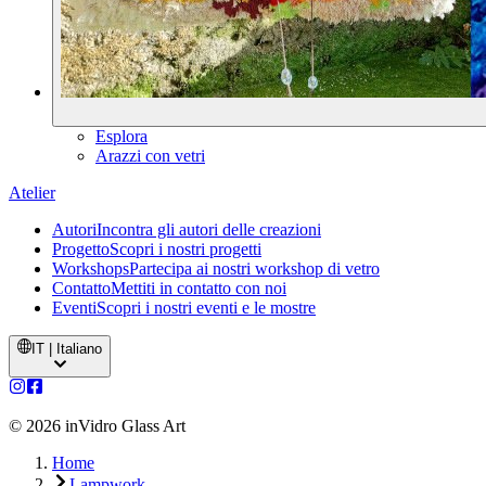
Esplora
Arazzi con vetri
Atelier
Autori
Incontra gli autori delle creazioni
Progetto
Scopri i nostri progetti
Workshops
Partecipa ai nostri workshop di vetro
Contatto
Mettiti in contatto con noi
Eventi
Scopri i nostri eventi e le mostre
IT | Italiano
©
2026
inVidro Glass Art
Home
Lampwork