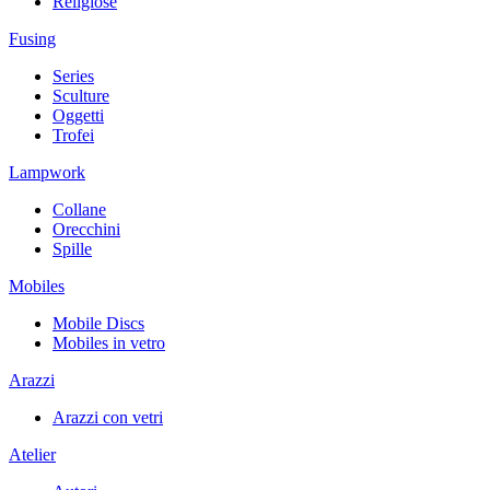
Religiose
Fusing
Series
Sculture
Oggetti
Trofei
Lampwork
Collane
Orecchini
Spille
Mobiles
Mobile Discs
Mobiles in vetro
Arazzi
Arazzi con vetri
Atelier