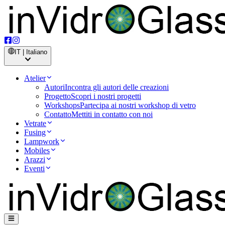
IT | Italiano
Atelier
Autori
Incontra gli autori delle creazioni
Progetto
Scopri i nostri progetti
Workshops
Partecipa ai nostri workshop di vetro
Contatto
Mettiti in contatto con noi
Vetrate
Fusing
Lampwork
Mobiles
Arazzi
Eventi