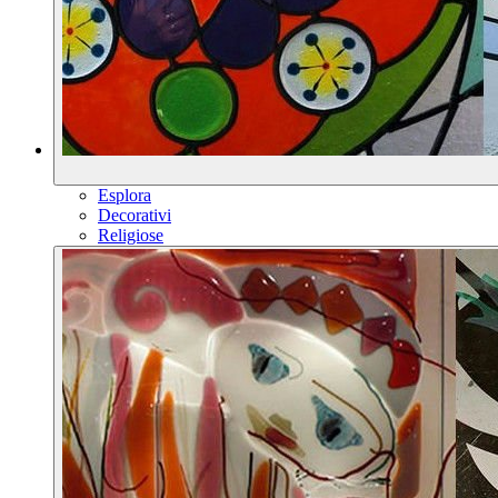
Esplora
Decorativi
Religiose