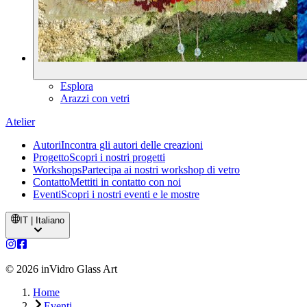
Esplora
Arazzi con vetri
Atelier
Autori
Incontra gli autori delle creazioni
Progetto
Scopri i nostri progetti
Workshops
Partecipa ai nostri workshop di vetro
Contatto
Mettiti in contatto con noi
Eventi
Scopri i nostri eventi e le mostre
IT | Italiano
©
2026
inVidro Glass Art
Home
Eventi